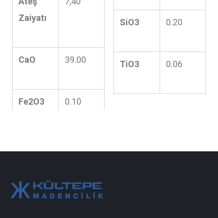
Ateş
7,40
Zaiyatı
SiO3
0.20
CaO
39.00
TiO3
0.06
Fe2O3
0.10