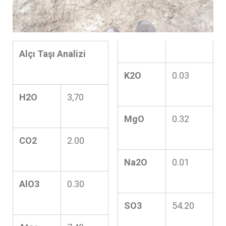
Alçı Taşı Analizi
K2O
0.03
H2O
3,70
MgO
0.32
CO2
2.00
Na2O
0.01
AlO3
0.30
SO3
54.20