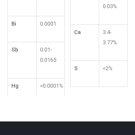
0.03%
Bi
0.0001
Ca
3.4-
3.77%
Sb
0.01-
0.0165
S
<2%
Hg
<0.0001%