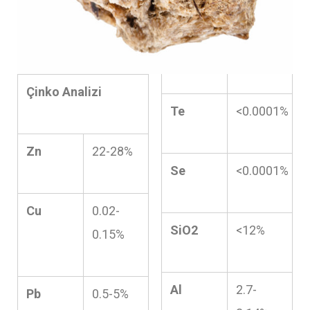
Çinko Analizi
Te
<0.0001%
Zn
22-28%
Se
<0.0001%
Cu
0.02-
SiO2
<12%
0.15%
Al
2.7-
Pb
0.5-5%