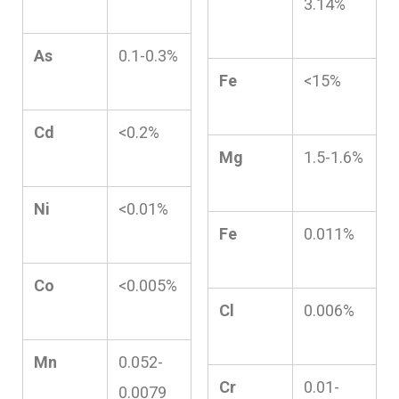
3.14%
As
0.1-0.3%
Fe
<15%
Cd
<0.2%
Mg
1.5-1.6%
Ni
<0.01%
Fe
0.011%
Co
<0.005%
Cl
0.006%
Mn
0.052-
Cr
0.01-
0.0079