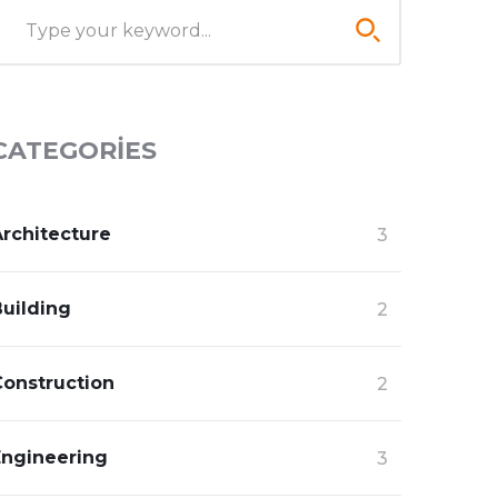
CATEGORIES
Architecture
3
Building
2
Construction
2
Engineering
3