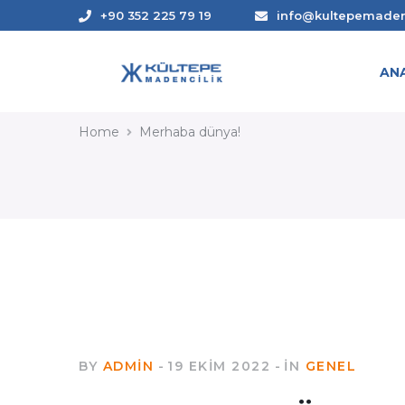
+90 352 225 79 19
info@kultepemade
AN
OUR BLOG
Home
Merhaba dünya!
BY
ADMIN
19 EKIM 2022
IN
GENEL