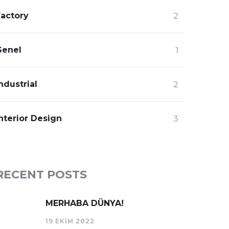
Factory
2
Genel
1
ndustrial
2
nterior Design
3
RECENT POSTS
MERHABA DÜNYA!
19 EKIM 2022