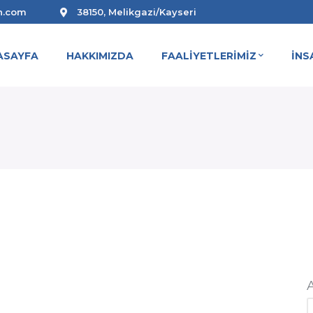
n.com
38150, Melikgazi/Kayseri
ASAYFA
HAKKIMIZDA
FAALİYETLERİMİZ
İNS