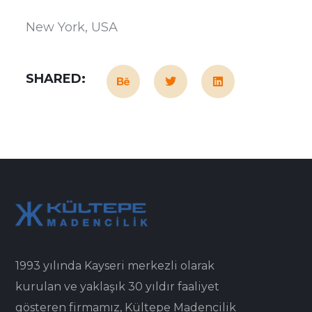
New York, USA
SHARED:
1993 yılında Kayseri merkezli olarak
kurulan ve yaklaşık 30 yıldır faaliyet
gösteren firmamız, Kültepe Madencilik