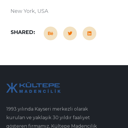
New York, USA
SHARED:
1993 yılında Kayseri merkezli olarak
kurulan ve yaklaşık 30 yıldır faaliyet
gösteren firmamız, Kültepe Madencilik