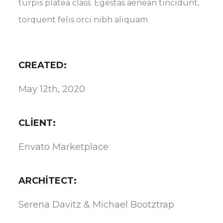
turpis platea class. Egestas aenean tincidunt,
torquent felis orci nibh aliquam
CREATED:
May 12th, 2020
CLIENT:
Envato Marketplace
ARCHITECT:
Serena Davitz & Michael Bootztrap