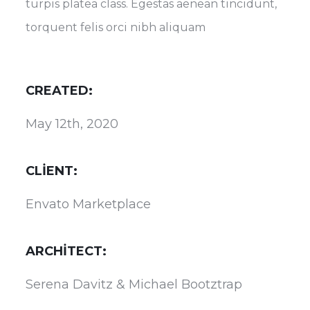
turpis platea class. Egestas aenean tincidunt,
torquent felis orci nibh aliquam
CREATED:
May 12th, 2020
CLIENT:
Envato Marketplace
ARCHITECT:
Serena Davitz & Michael Bootztrap