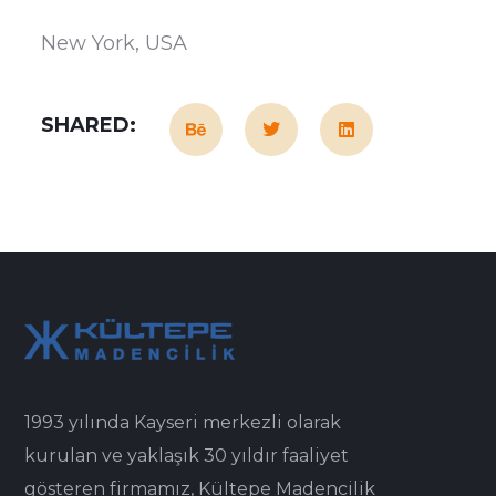
New York, USA
SHARED:
1993 yılında Kayseri merkezli olarak
kurulan ve yaklaşık 30 yıldır faaliyet
gösteren firmamız, Kültepe Madencilik