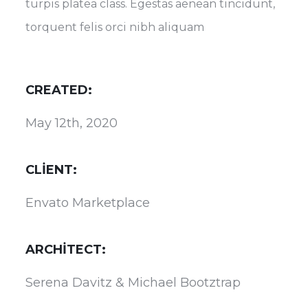
turpis platea class. Egestas aenean tincidunt,
torquent felis orci nibh aliquam
CREATED:
May 12th, 2020
CLIENT:
Envato Marketplace
ARCHITECT:
Serena Davitz & Michael Bootztrap