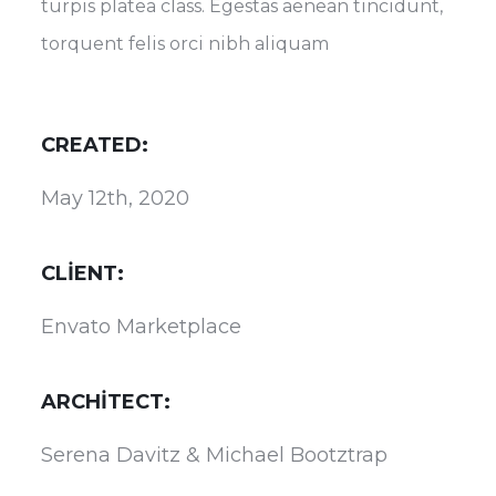
turpis platea class. Egestas aenean tincidunt,
torquent felis orci nibh aliquam
CREATED:
May 12th, 2020
CLIENT:
Envato Marketplace
ARCHITECT:
Serena Davitz & Michael Bootztrap