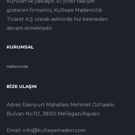
kurulan ve yaklaşık 30 yıldır faaliyet
gösteren firmamız, Kültepe Madencilik
Ticaret A.Ş. olarak sektörde hız kesmeden
devam etmektedir
KURUMSAL
Hakkımızda
BIZE ULAŞIN
Adres: Esenyurt Mahallesi Mehmet Özhaseki
Bulvarı No:112, 38150 Melikgazi/Kayseri
Email: info@kultepemaden.com