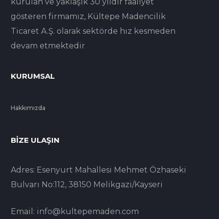
kurulan ve yaklaşık 30 yıldır faaliyet
gösteren firmamız, Kültepe Madencilik
Ticaret A.Ş. olarak sektörde hız kesmeden
devam etmektedir
KURUMSAL
Hakkımızda
BIZE ULAŞIN
Adres: Esenyurt Mahallesi Mehmet Özhaseki
Bulvarı No:112, 38150 Melikgazi/Kayseri
Email: info@kultepemaden.com