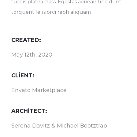
turpis platea class. Egestas aenean tincidunt,
torquent felis orci nibh aliquam
CREATED:
May 12th, 2020
CLIENT:
Envato Marketplace
ARCHITECT:
Serena Davitz & Michael Bootztrap