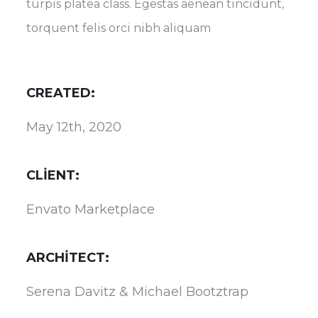
turpis platea class. Egestas aenean tincidunt,
torquent felis orci nibh aliquam
CREATED:
May 12th, 2020
CLIENT:
Envato Marketplace
ARCHITECT:
Serena Davitz & Michael Bootztrap